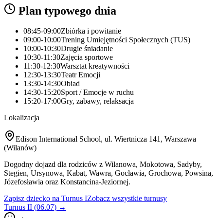
Plan typowego dnia
08:45-09:00
Zbiórka i powitanie
09:00-10:00
Trening Umiejętności Społecznych (TUS)
10:00-10:30
Drugie śniadanie
10:30-11:30
Zajęcia sportowe
11:30-12:30
Warsztat kreatywności
12:30-13:30
Teatr Emocji
13:30-14:30
Obiad
14:30-15:20
Sport / Emocje w ruchu
15:20-17:00
Gry, zabawy, relaksacja
Lokalizacja
Edison International School, ul. Wiertnicza 141, Warszawa
(Wilanów)
Dogodny dojazd dla rodziców z Wilanowa, Mokotowa, Sadyby,
Stegien, Ursynowa, Kabat, Wawra, Gocławia, Grochowa, Powsina,
Józefosławia oraz Konstancina-Jeziornej.
Zapisz dziecko na
Turnus I
Zobacz wszystkie turnusy
Turnus II
(
06.07
) →