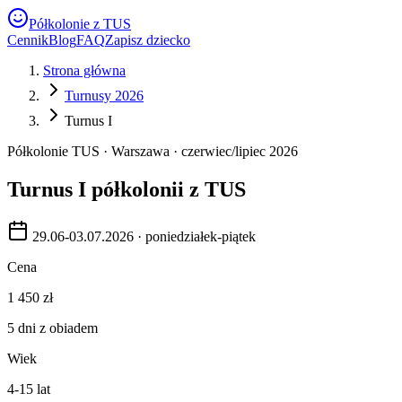
Półkolonie z TUS
Cennik
Blog
FAQ
Zapisz dziecko
Strona główna
Turnusy 2026
Turnus I
Półkolonie TUS · Warszawa ·
czerwiec/lipiec 2026
Turnus I
półkolonii z TUS
29.06
-
03.07
.2026 · poniedziałek-piątek
Cena
1 450 zł
5 dni z obiadem
Wiek
4-15 lat